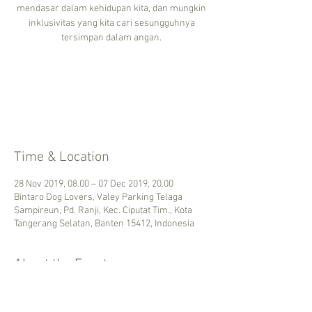
mendasar dalam kehidupan kita, dan mungkin
inklusivitas yang kita cari sesungguhnya
tersimpan dalam angan.
Registration is Closed
See other events
Time & Location
28 Nov 2019, 08.00 – 07 Dec 2019, 20.00
Bintaro Dog Lovers, Valey Parking Telaga
Sampireun, Pd. Ranji, Kec. Ciputat Tim., Kota
Tangerang Selatan, Banten 15412, Indonesia
About the Event
Inklusivitas, sebuah kata yang tak terlalu sering
terdengar di keseharian. Seringkali secara tak