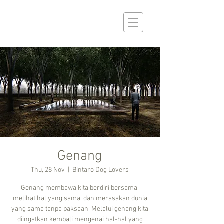
Genang
Thu, 28 Nov
  |  
Bintaro Dog Lovers
Genang membawa kita berdiri bersama,
melihat hal yang sama, dan merasakan dunia
yang sama tanpa paksaan. Melalui genang kita
diingatkan kembali mengenai hal-hal yang